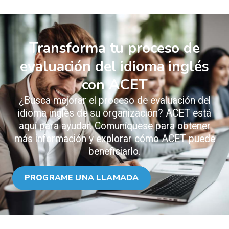
Transforma tu proceso de
evaluación del idioma inglés
con ACET
¿Busca mejorar el proceso de evaluación del
idioma inglés de su organización? ACET está
aquí para ayudar. Comuníquese para obtener
más información y explorar cómo ACET puede
beneficiarlo.
PROGRAME UNA LLAMADA