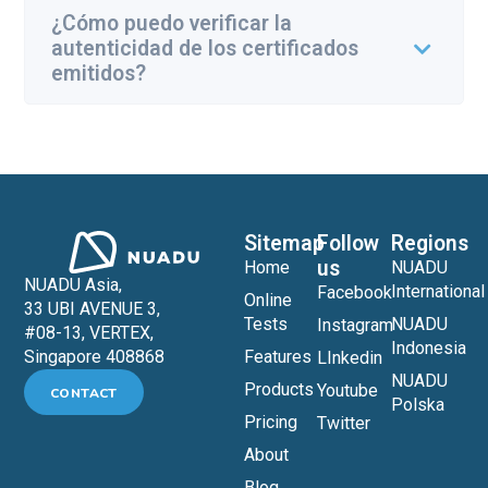
¿Cómo puedo verificar la
autenticidad de los certificados
emitidos?
Sitemap
Follow
Regions
us
Home
NUADU
NUADU Asia,
International
Facebook
Online
33 UBI AVENUE 3,
Tests
NUADU
Instagram
#08-13, VERTEX,
Indonesia
Features
Singapore 408868
LInkedin
NUADU
Products
Youtube
CONTACT
Polska
Pricing
Twitter
About
Blog